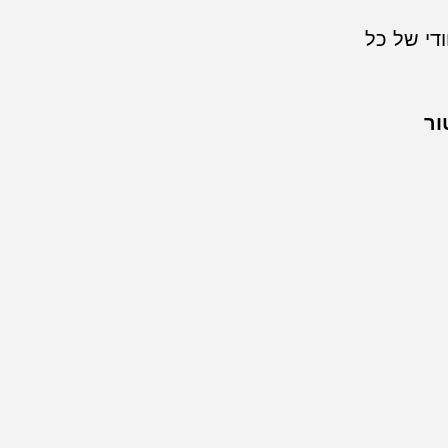
די של כל
ור