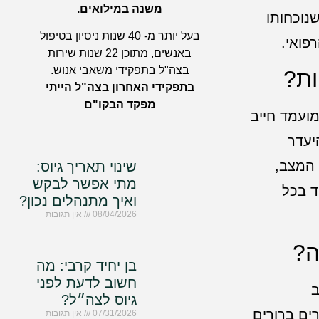
משנה במילואים.
נוכחותו
בעל יותר מ- 40 שנות ניסיון בטיפול
פואי.
באנשים, מתוכן 22 שנות שירות
בצה"ל בתפקידי משאבי אנוש.
ת?
בתפקידי האחרון בצה"ל הייתי
מפקד הבקו"ם
ועמד חייב
יעדר
 המצב,
שינוי תאריך גיוס:
מתי אפשר לבקש
ד בכל
ואיך מתנהלים נכון?
08/04/2026
אין תגובות
ה?
בן יחיד קרבי: מה
חשוב לדעת לפני
ב
גיוס לצה״ל?
ים ברורים
07/31/2026
אין תגובות