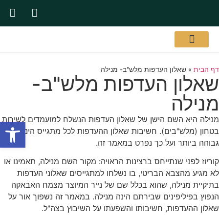
אודות המשרד
שירותי המשרד
תעודות והסמכות
דף הבית
»
שאלון העדפות מלש"ב- מנילה
שאלון העדפות מלש"ב-
מנילה
מנילה היא השם הישן של שאלון העדפות הנשלח למועמדים לשירות
פתח סרגל
בטחון (מלש"בים).
חשיבות שאלון ההעדפות לכל מתגייס הינה
גבוהה ביותר ועל כך נפרט במאמר זה.
קוריוז לפני שנתייחס ברצינות הראויה: מקור השם מנילה, תאמינו או
לא מגיע מהצבא הבריטי, בו נשלחו למתגייסים שאלוני העדפות
בתיקיית מנילה, שהוא בכלל שם של נייר המיוצר מצמח האבאקה
הנפוץ בפיליפינים שבירתם הינה מנילה. במאמר זה נשפוך אור על
שאלון ההעדפות, חשיבותו והשפעתו על השיבוץ בצה"ל.