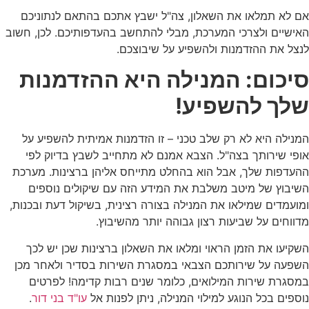
אם לא תמלאו את השאלון, צה"ל ישבץ אתכם בהתאם לנתוניכם
האישיים ולצרכי המערכת, מבלי להתחשב בהעדפותיכם. לכן, חשוב
לנצל את ההזדמנות ולהשפיע על שיבוצכם.
סיכום: המנילה היא ההזדמנות
שלך להשפיע!
המנילה היא לא רק שלב טכני – זו הזדמנות אמיתית להשפיע על
אופי שירותך בצה"ל. הצבא אמנם לא מתחייב לשבץ בדיוק לפי
ההעדפות שלך, אבל הוא בהחלט מתייחס אליהן ברצינות. מערכת
השיבוץ של מיטב משלבת את המידע הזה עם שיקולים נוספים
ומועמדים שמילאו את המנילה בצורה רצינית, בשיקול דעת ובכנות,
מדווחים על שביעות רצון גבוהה יותר מהשיבוץ.
השקיעו את הזמן הראוי ומלאו את השאלון ברצינות שכן יש לכך
השפעה על שירותכם הצבאי במסגרת השירות בסדיר ולאחר מכן
במסגרת שירות המילואים, כלומר שנים רבות קדימה! לפרטים
נוספים בכל הנוגע למילוי המנילה, ניתן לפנות אל
עו"ד בני דור
.