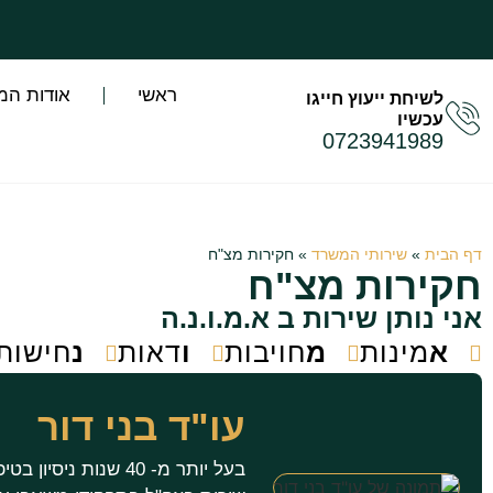
ראשי
אודות המ
לשיחת ייעוץ חייגו
עכשיו
0723941989
דף הבית
»
שירותי המשרד
»
חקירות מצ"ח
חקירות מצ"ח
אני נותן שירות ב א.מ.ו.נ.ה
א
מינות
מ
חויבות
ו
דאות
נ
חישות
עו"ד בני דור