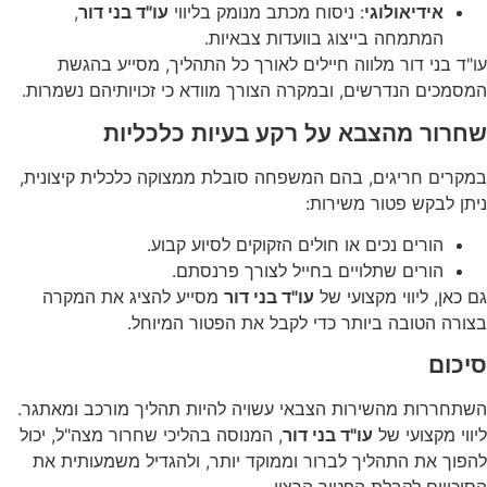
אידיאולוגי
: ניסוח מכתב מנומק בליווי
עו"ד בני דור
,
המתמחה בייצוג בוועדות צבאיות.
עו"ד בני דור מלווה חיילים לאורך כל התהליך, מסייע בהגשת
המסמכים הנדרשים, ובמקרה הצורך מוודא כי זכויותיהם נשמרות.
שחרור מהצבא על רקע בעיות כלכליות
במקרים חריגים, בהם המשפחה סובלת ממצוקה כלכלית קיצונית,
ניתן לבקש פטור משירות:
הורים נכים או חולים הזקוקים לסיוע קבוע.
הורים שתלויים בחייל לצורך פרנסתם.
גם כאן, ליווי מקצועי של
עו"ד בני דור
מסייע להציג את המקרה
בצורה הטובה ביותר כדי לקבל את הפטור המיוחל.
סיכום
השתחררות מהשירות הצבאי עשויה להיות תהליך מורכב ומאתגר.
ליווי מקצועי של
עו"ד בני דור
, המנוסה בהליכי שחרור מצה"ל, יכול
להפוך את התהליך לברור וממוקד יותר, ולהגדיל משמעותית את