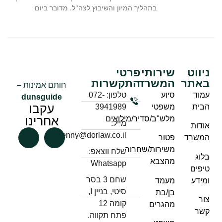
בתהליך המיון והשיבוץ לצה"ל. מדובר ביום
ניווט
שירותי
פרטי
באתר
המשרד
התקשרות
חותם אמינות –
עמוד
סיוע
טלפון: 072-
dunsguide
עקבו
הבית
משפטי
3941989
אחרינו
מלש"ב/סדיר/מילואים
מייל:
אודות
benny@dorlaw.co.il
המשרד
פטור
משירות/שחרור
שלח ווצאפ:
בלוג
מהצבא
Whatsapp
טיפים
שחם 3 בסר
ומידע
מעמד
סיטי, בניין I,
בן/בת
צור
קומה 12
מהגרים
קשר
פתח תקווה.