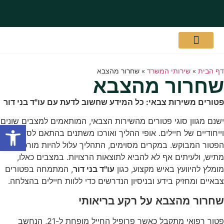
אודות המשרד
שירותי המשרד
תעודות והסמכות
דף הבית
»
שירותי המשרד
»
שחרור מהצבא
שחרור מהצבא
פטורים משירות צבאי: כל המידע שחשוב לדעת עם עו"ד בני דור
ישנם מגוון סוגי פטורים מהשירות הצבאי, המותאמים למצבים שונים
פתח סרגל
וייחודיים של חיילים. אופי ההליך ואורכו משתנים בהתאם לסוג
הפטור המבוקש. במקרים מסוימים, התהליך עלול להיות מורכב,
מתיש, ולעיתים אף לא להביא לתוצאות הרצויות. במצבים כאלו,
מומלץ להיוועץ באיש מקצוע, כגון
עו"ד בני דור
, המתמחה בפטורים
צבאיים ומחזיק בידע ובניסיון הנדרשים כדי ללוות חיילים בהצלחה.
שחרור מהצבא על רקע בריאותי
פטור רפואי מתקבל כאשר פרופיל החייל מופחת ל-21, הנחשב