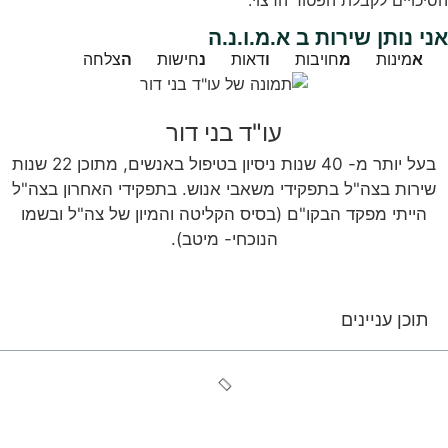
הסיכויים לקבלת הפטור הרצוי.
אני נותן שירות ב א.מ.ו.נ.ה
א
מינות
מ
חויבות
ו
דאות
נ
חישות
ה
צלחה
עו"ד בני דור
בעל יותר מ- 40 שנות ניסיון בטיפול באנשים, מתוכן 22 שנות
שירות בצה"ל בתפקידי משאבי אנוש. בתפקידי האחרון בצה"ל
הייתי מפקד הבקו"ם (בסיס הקליטה והמיון של צה"ל ובשמו
הנוכחי- מיטב).
תוכן עניינים